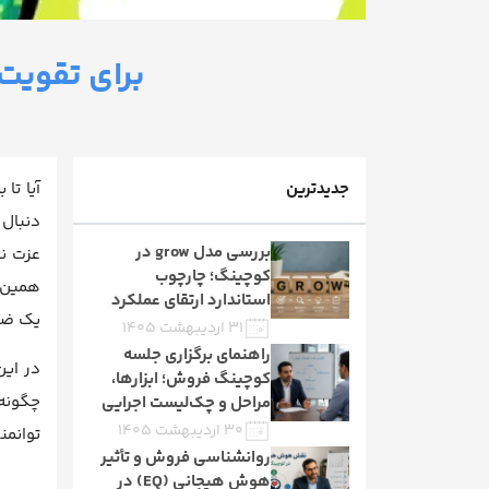
برای تقویت
جدیدترین
آیا تا
دنبال 
بررسی مدل grow در
عزت نف
کوچینگ؛ چارچوب
همین م
استاندارد ارتقای عملکرد
یک ضر
۳۱ اردیبهشت ۱۴۰۵
راهنمای برگزاری جلسه
در ای
کوچینگ فروش؛ ابزارها،
چگونه 
مراحل و چک‌لیست اجرایی
۳۰ اردیبهشت ۱۴۰۵
توانمن
روانشناسی فروش و تأثیر
هوش هیجانی (EQ) در