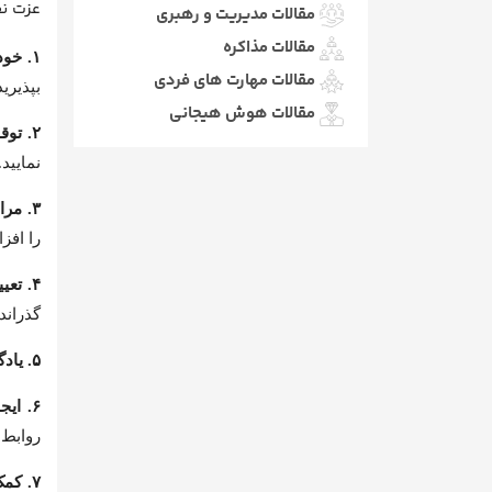
عزت نفس یک
مقالات مدیریت و رهبری
مقالات مذاکره
۱. خودشناسی و پذیرش بی‌قید و شرط خود:
مقالات مهارت های فردی
بپذیری
مقالات هوش هیجانی
۲. توقف مقایسه خود با دیگران:
نمایید.
۳. مراقبت از سلامت جسمی و روانی:
را افز
۴. تعیین اهداف واقع‌بینانه و دست‌یافتنی:
گذران
۵. یادگیری مهارت‌های جدید و توسعه فردی:
۶. ایجاد روابط مثبت و دوری از افراد منفی:
روابط 
۷. کمک کردن به دیگران و محبت ورزیدن: