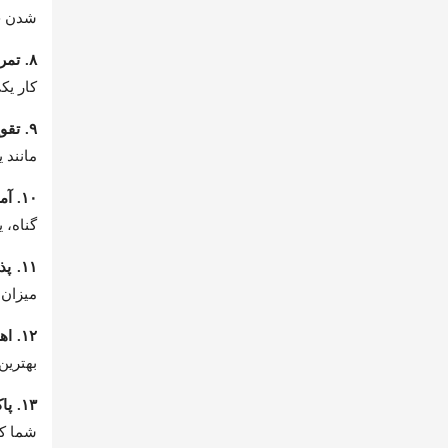
شدن حا
۸. تمرین شکرگزاری و قدردانی:
کار یک
۹. تقویت خودگویی مثبت و مهربانی با خود:
مانند
۱۰. آموزش مهارت قاطعیت و توانایی نه گفتن:
گناه، 
۱۱. پذیرش اشتباهات به عنوان فرصت یادگیری:
میزان 
۱۲. اهمیت دادن به ظاهر خود:
بهترین
۱۳. پاکیزگی و نظم در محیط اطراف:
شما کم