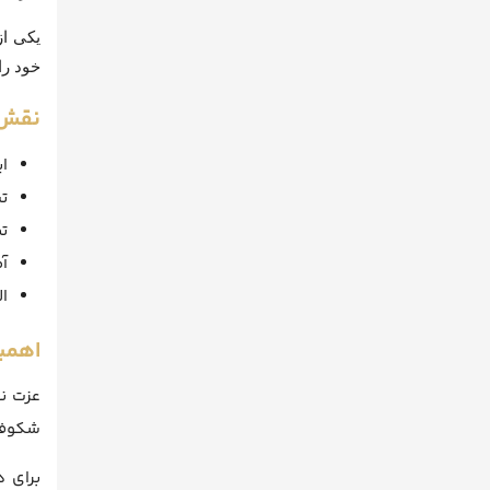
یکی ا
خود را
نقش 
ا
ت
ت
آ
ا
اهمی
عزت نف
شکوفا
برای د