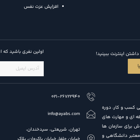
افزایش عزت نفس
اولین نفری باشید که ا
اشتن اینترنت ببینید!
ایمیل
(ضروری)
ا
021-26722940
ی کسب و کار، دوره
info@ayabs.com
 حرفه ای و مهارت های
ش برای سازمان ها
تهران، شریعتی، سیدخندان،
 معتبر دانشگاهی و
خیابان جلفا، خیابان پاکروان، پلاک