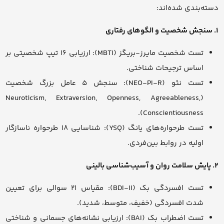
دسته‌بندی شده‌اند:
۱. سنجش شخصیت و الگوهای رفتاری
تست شخصیت مایرز-بریگز (MBTI): ارزیابی ۱۶ تیپ شخصیتی بر
اساس ترجیحات شناختی.
تست نئو (NEO-PI-R): سنجش ۵ عامل بزرگ شخصیت
(Neuroticism, Extraversion, Openness, Agreeableness,
Conscientiousness).
تست طرحواره‌های یانگ (YSQ): شناسایی ۱۸ طرحواره ناسازگار
اولیه در روابط بین‌فردی.
۲. پایش سلامت روان و آسیب‌شناسی بالینی
تست افسردگی بک (BDI-II): مقیاس ۲۱ سوالی برای تعیین
شدت افسردگی (خفیف، متوسط، شدید).
تست اضطراب بک (BAI): ارزیابی نشانه‌های جسمانی و شناختی