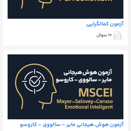
آزمون کمالگرایی
10 سوال
آزمون هوش هیجانی مایر – سالووی – کاروسو