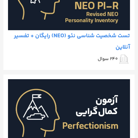
تست شخصیت شناسی نئو (NEO) رایگان + تفسیر
آنلاین
240 سوال