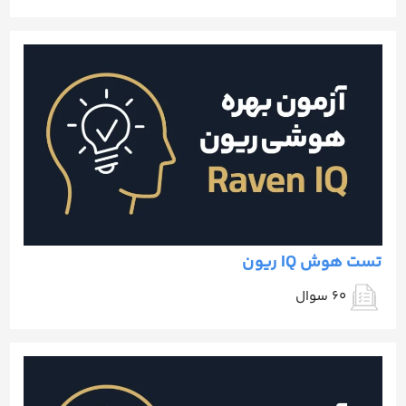
تست هوش IQ ریون
60 سوال