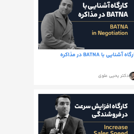
اه آشنایی با BATNA در مذاکره
دکتر یحیی علوی