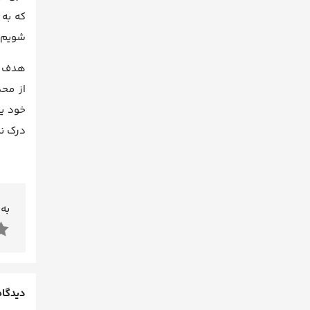
که به 
شویم.
هدف اص
از محد
خود یا
درک نم
به 
دیدگاه