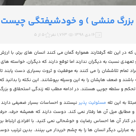
 بزرگ منشی ) و خودشیفتگی چیست؟ ع
۱۶ دی ۱۳۹۸
1,763 نفر
5 از 5
 که در این تله گرفتارند همواره گمان می کنند انسان های برتر، با ار
تعهدی نسبت به دیگران ندارند اما توقع دارند که دیگران، خواسته های آ
راد تمام تلاششان را می کنند به موفقیت و ثروت بسیاری دست یابند تا 
باشند و ضعف هایشان را به این وسیله بپوشانند. این نکته را بدانید ک
تحکم و سلطه جویی هستند. در ادامه مطلب تله زندگی استحقاق و بزرگ م
مبتلا به این تله
مسئولیت پذیر
نیستند و احساسات بسیار ضعیفی دارند 
 مطابق میل آن ها رفتار نمی کند. دوست دارند که همیشه حرف، حرف آن
ر کنار آن ها احساس رضایت و خوشحالی نمی کنید. با افرادی ارتباط بر
به عبارتی دیگر انسان ها را به چشم خریدار می بینند. بدین ترتیب دوستا