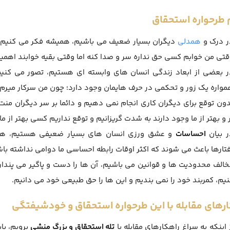
 طرحواره استحقاق
ر درک و
همدلی
دیگران بسیار ضعیف می باشیم، همیشه فکر می کنیم
قتی من خوابم کسی حق نداره سر و صدا کنه اما وقتی بقیه خوابند اهمیت
ر بعضی از ابعاد زندگی انسان های وابسته ای هستیم، تصور می کنیم
مواره یک زور و تحکمی در حرف هایمان وجود دارد؛ چون من سرکار میرم پ
دون توقع برای دیگران کاری انجام نمی دهیم و دائما بر سر دیگران منت
 و بهتر از ما وجود دارند به شدت گریزانیم و توقع نداریم کسی بهتر از ما
ر بیان
احساسات
و عشق ورزی انسان های بسیار ضعیفی هستیم، همیشه
فتارها باعث می شوند که اکثر اوقات رابطه احساسی ما دوامی نداشته باش
خالف محدودیت ها و قوانین می باشیم، آن ها را دست و پاگیر می پندار
نیم، کمربند خود را نمی بندیم و این ها را حق طبیعی خود می دانیم.
رهای مقابله با این طرحواره استحقاق و خودشیفتگی
 اینکه به سراغ راهکارهای مقابله با
تله استحقاق و بزرگ منشی
برویم، با