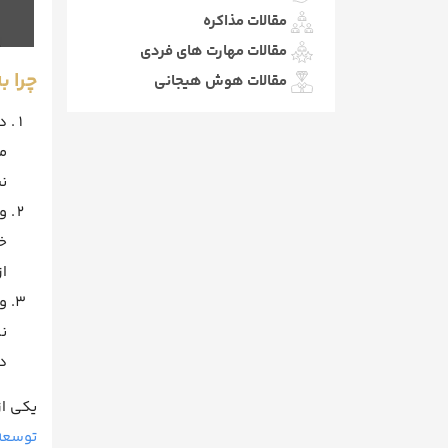
مقالات مذاکره
مقالات مهارت های فردی
چرا ب
مقالات هوش هیجانی
د
م
ن
و
خ
ا
و
ند
دی
یکی از
توسعه