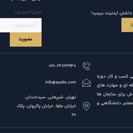
ایمیل
(ضروری)
اشتن اینترنت ببینید!
ا
021-26722940
ی کسب و کار، دوره
info@ayabs.com
 حرفه ای و مهارت های
ش برای سازمان ها
تهران، شریعتی، سیدخندان،
 معتبر دانشگاهی و
خیابان جلفا، خیابان پاکروان، پلاک
20