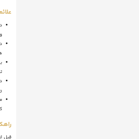
علائم
د
و
د
ه
ب
تر
د
ر
م
ک
راهکا
قبل از