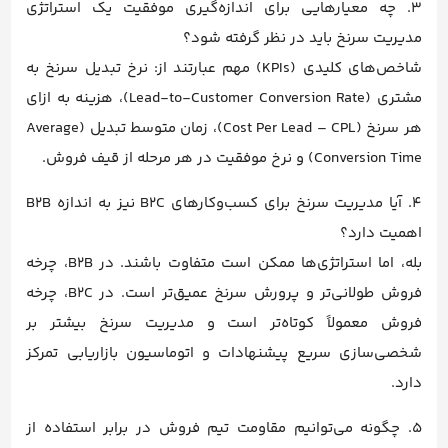
۳. چه معیارهایی برای اندازه‌گیری موفقیت یک استراتژی
مدیریت سرنخ باید در نظر گرفته شود؟
شاخص‌های کلیدی (KPIs) مهم عبارتند از: نرخ تبدیل سرنخ به
مشتری (Lead-to-Customer Conversion Rate)، هزینه به ازای
هر سرنخ (Cost Per Lead – CPL)، زمان متوسط تبدیل (Average
Conversion Time) و نرخ موفقیت در هر مرحله از قیف فروش.
۴. آیا مدیریت سرنخ برای کسب‌وکارهای B2C نیز به اندازه B2B
اهمیت دارد؟
بله، اما استراتژی‌ها ممکن است متفاوت باشند. در B2B، چرخه
فروش طولانی‌تر و پرورش سرنخ عمیق‌تر است. در B2C، چرخه
فروش معمولاً کوتاه‌تر است و مدیریت سرنخ بیشتر بر
شخصی‌سازی سریع پیشنهادات و اتوماسیون بازاریابی تمرکز
دارد.
۵. چگونه می‌توانیم مقاومت تیم فروش در برابر استفاده از