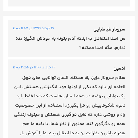
۱۷ خرداد ۱۳۹۹ در ۱۱:۰۷ ب٫ظ
سروناز طباطبایی
من اصلا اعتقادی به اینکه آدم بتونه به خودش انگیزه بده
ندارم. مگه اصلا ممکنه؟
۲۲ خرداد ۱۳۹۹ در ۲:۵۵ ب٫ظ
ادمین
سلام سروناز عزیز، بله ممکنه. انسان توانایی های فوق
العاده ای داره که یکی از اونها خود انگیزشی هستش. این
یک توانایی نهفته در همه انسان هاست که شما فقط باید
نحوه شکوفاییش رو فرا بگیری. استفاده از این خصوصیت
راه و روشی داره که قابل فراگیری هستش و میتونه زندگی
همه رو دگرگون کنه. ممنون از نظر شما. با بقیه ما هم
همراه باش و نظراتت رو به ما انتقال بده. ما با آغوش باز