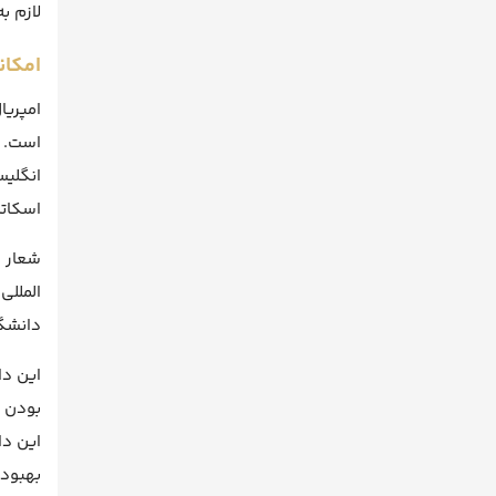
لازم ب
امکان
امپریا
است. ا
اسکاتلند
المللی
دانشگا
این دا
بودن ا
این دا
بهبود 