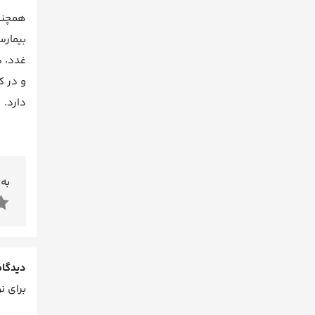
همچنین
بیمارس
غدد، د
و در ک
دارد.
به 
دیدگاه
برای ن