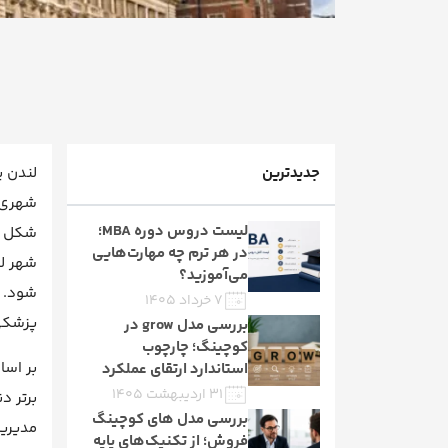
جدیدترین
لندن پ
شهری ا
لیست دروس دوره MBA؛
شکل گی
در هر ترم چه مهارت‌هایی
می‌آموزید؟
شود.
۷ خرداد ۱۴۰۵
پزشکی،
بررسی مدل grow در
کوچینگ؛ چارچوب
استاندارد ارتقای عملکرد
۳۱ اردیبهشت ۱۴۰۵
برتر د
بررسی مدل های کوچینگ
مدیری
فروش؛ از تکنیک‌های پایه