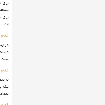
برای 
مساله 
برای ع
انتخاب
قدم 
در این
دستکار
سمت ش
قدم 
تعداد 