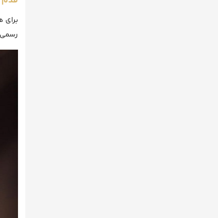
قدم
برای ه
رسمی ک