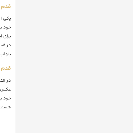
قدم 
یکی از
خود با
برای ا
در قسم
بتوانی
قدم 
در انت
عکس اش
خود بن
هستند