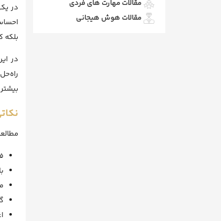
مقالات مهارت های فردی
در یکی
مقالات هوش هیجانی
احساس 
بلکه ک
در ای
راه‌ح
بیشتر»
نکات
مطالعه
ف
ب
م
گ
ا