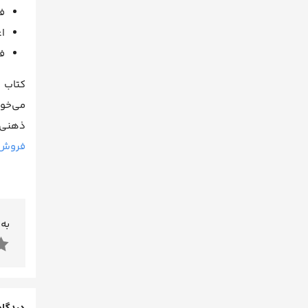
ف
ا
ف
کتاب 
می‌خوا
ذهنی 
فروش
به 