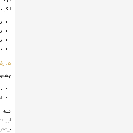
الگو ب
نگ
نگ
ن
ن
۵. رقص ابروها
چشم‌ها
با
اخ
همه ای
این نش
بیشتری