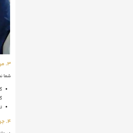
۳. مردمک چشم: دقیق‌ترین دماسنج احساسات
شما نم
گ
گ
ت
۴. جهت نگاه: نقشه‌یابی ذهن (NLP)