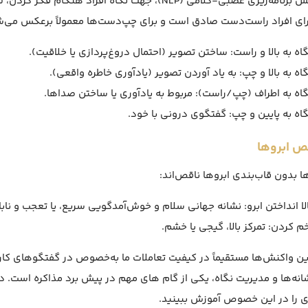
در دانش برنامه‌ریزی عصبی-کلامی (NLP)، جهت نگاه افر
رای افراد راست‌دست صادق است و برای چپ‌دست‌ها معمولاً برعکس می‌ش
اه به بالا و راست: ساختن تصویر (احتمال دروغ‌پردازی یا خلاقیت).
اه به بالا و چپ: به یاد آوردن تصویر (یادآوری خاطره واقعی).
گاه به اطراف (چپ/راست): مربوط به یادآوری یا ساختن صداها.
گاه به پایین و چپ: گفتگوی درونی با خود.
 بدون قاب‌بندی ابروها ناقص‌اند:
لا انداختن ابرو: نشانه جهانی سلام و خوش‌آمدگویی سریع، یا تعجب و نابا
م کردن: تمرکز بالا، گیجی یا خشم.
ن واکنش‌ها مستقیماً در کیفیت تعاملات ما به‌خصوص در گفتگوهای کار
انه‌ها و مدیریت نگاه، یکی از گام های مهم در پیش برد مذاکره است. د
 را در این خصوص آموزش ببینید.