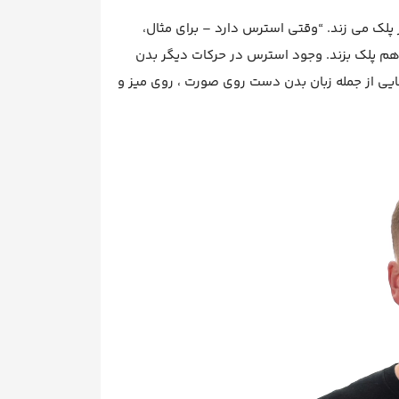
اً پنج یا شش بار در دقیقه یا هر 10 یا 12 ثانیه یک بار پلک می زند. “وقتی استرس دارد – برای مثال،
م پلک بزند. وجود استرس در حرکات دیگر بدن
ی از جمله زبان بدن دست روی صورت ، روی میز و