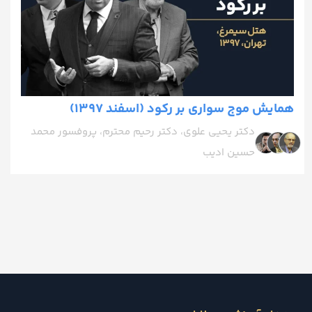
همایش موج سواری بر رکود (اسفند 1397)
دکتر یحیی علوی، دکتر رحیم محترم، پروفسور محمد
حسین ادیب