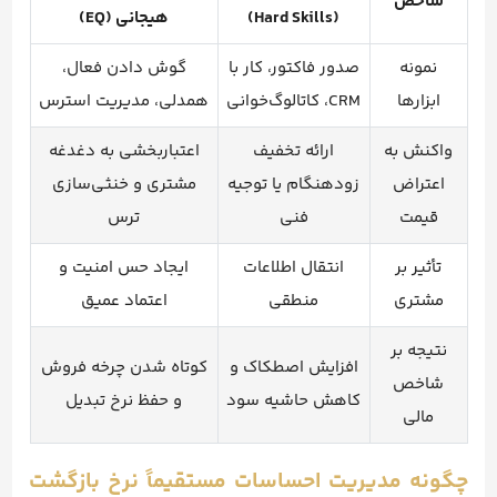
شاخص
(Hard Skills)
هیجانی (EQ)
نمونه
صدور فاکتور، کار با
گوش دادن فعال،
ابزارها
CRM، کاتالوگ‌خوانی
همدلی، مدیریت استرس
واکنش به
ارائه تخفیف
اعتباربخشی به دغدغه
اعتراض
زودهنگام یا توجیه
مشتری و خنثی‌سازی
قیمت
فنی
ترس
تأثیر بر
انتقال اطلاعات
ایجاد حس امنیت و
مشتری
منطقی
اعتماد عمیق
نتیجه بر
افزایش اصطکاک و
کوتاه شدن چرخه فروش
شاخص
کاهش حاشیه سود
و حفظ نرخ تبدی
ل
مالی
چگونه مدیریت احساسات مستقیماً نرخ بازگشت