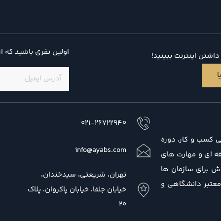
اولین نفری باشید که ا
اشتن اینترنت ببینید!
ایمیل
(ضروری)
ا
021-26722940
ی کسب و کار، دوره
info@ayabs.com
 حرفه ای و مهارت های
ش برای سازمان ها
تهران، شریعتی، سیدخندان،
 معتبر دانشگاهی و
خیابان جلفا، خیابان پاکروان، پلاک
20