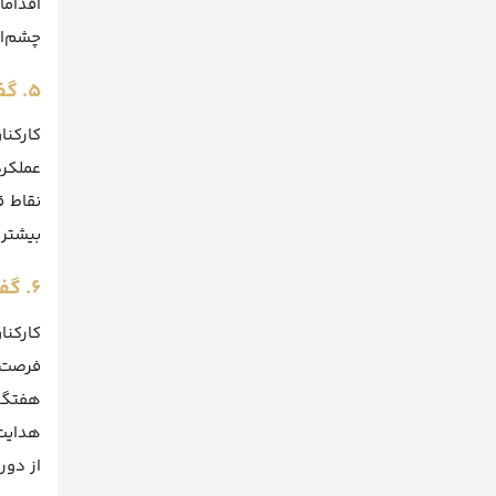
اقدام
چشم‌ان
۵. گفتگو درباره عملکرد
کارکن
عملکرد
نقاط ق
بیشتر
۶. گفتگوهای رشد و توسعه شغلی
کارکن
فرصت‌ه
هفتگی 
هدایت 
از دور